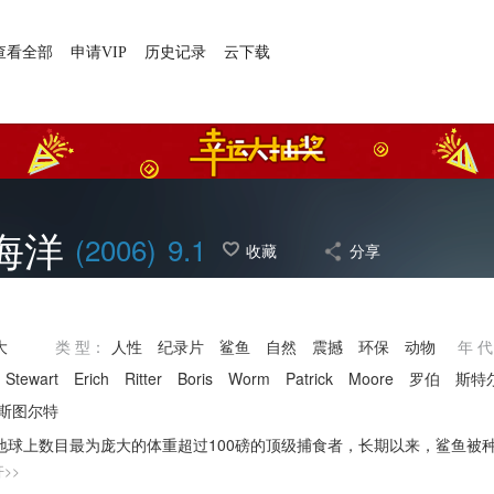
查看全部
申请VIP
历史记录
云下载
海洋
(2006)
9.1
收藏
分享
大
类 型：
人性
纪录片
鲨鱼
自然
震撼
环保
动物
年 
Stewart
Erich
Ritter
Boris
Worm
Patrick
Moore
罗伯
斯特
·斯图尔特
>>