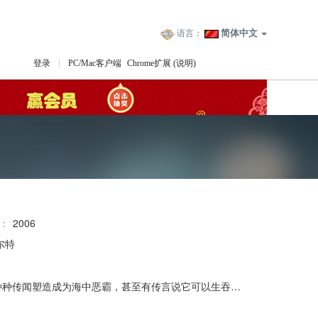
简体中文
语言：
登录
PC/Mac客户端
Chrome扩展
(说明)
代：
2006
尔特
作为地球上数目最为庞大的体重超过100磅的顶级捕食者，长期以来，鲨鱼被种种传闻塑造成为海中恶霸，甚至有传言说它可以生吞下整个活人。然而人们并没有意识到4亿年以来，正是由于鲨鱼的存在，才使得整个海洋生态系统维持稳定，从而塑造了这个世界以及整个陆地的生命史。可是，这一存在于地球几亿年的古老的物种，如今却遭遇灭顶之灾。由于鱼翅交易所带来的暴利，大批鲨鱼被捕杀，由于对于鲨鱼缺乏科学的认识，捕杀鲨鱼的行为并未受到过多限制，鲨鱼正在以惊人的数目锐减。幸运的是，许多认识到这一点的人们开始行动起来，他们冒着被渔翅业黑手党杀害的危险，战斗在保护鲨鱼的最前线…… 本片入选加拿大多伦多国际电影节前十作品榜单，获得包括夏威夷电影节评委会特别奖在内的15项国际大奖。