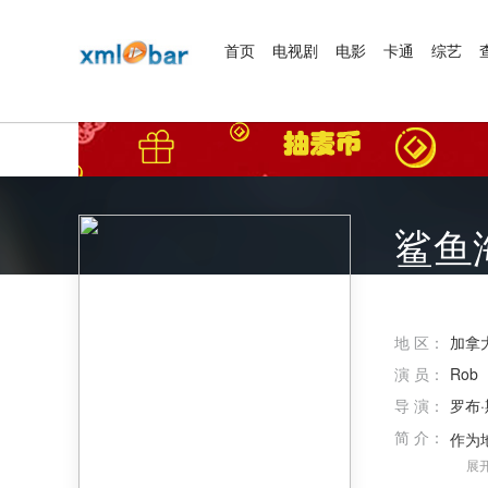
首页
电视剧
电影
卡通
综艺
鲨鱼
地 区：
加拿
演 员：
Rob
导 演：
罗布
简 介：
展开