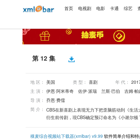
首页
电视剧
电影
卡通
综艺
第 12 集
地 区：
美国
类 型：
喜剧
年 代：
201
主 演：
伊恩·阿米蒂奇
佐伊·派瑞
兰斯·巴伯
吉姆·帕
导 演：
乔恩·费儒
简 介：
CBS在新喜剧上表现无力下把歪脑筋动到《生活大爆炸 
衍生前传剧，現CBS确定预订命名为《小谢尔顿 You
稞麦综合视频站下载器(xmlbar) v9.99
软件简单介绍和特